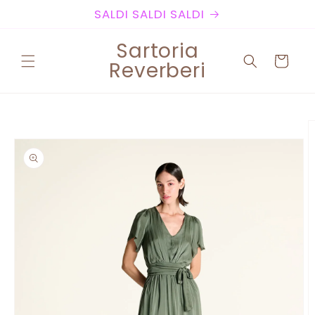
Vai
SALDI SALDI SALDI
direttamente
ai contenuti
Sartoria
Carrello
Reverberi
Passa alle
informazioni
sul prodotto