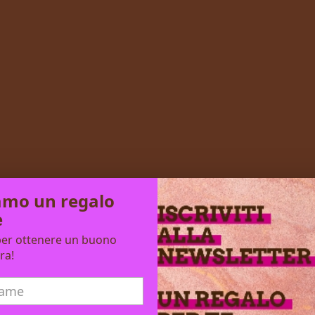
amo un regalo
e
AB
i per ottenere un buono
ra!