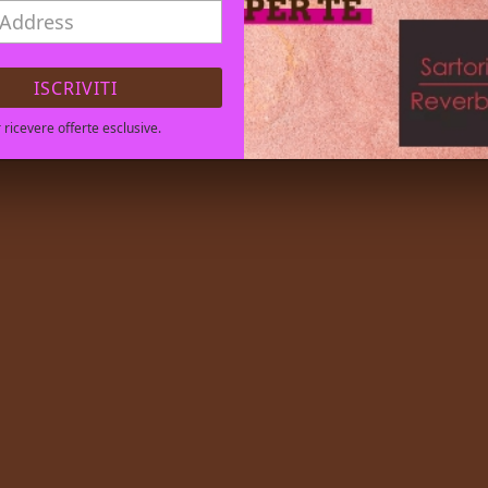
ISCRIVITI
er ricevere offerte esclusive.
TATTACI
Indirizzo email
*
no