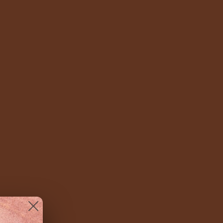
Ritiro disponibile presso la sede
SARTORIA REVERBERI
Di solito pronto in 24 ore
Visualizza i dettagli del negozio
ECCHINI STARRY A LOBO VERDE/GRIGIO
CONDIVIDI