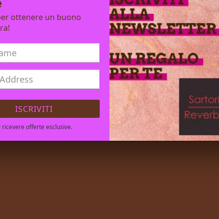
e
i per ottenere un buono
ra!
ISCRIVITI
er ricevere offerte esclusive.